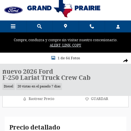
Saltar al contenido principal
Compre, conduzca y compre sin visitar nuestro concesionario.
ALERT_LINK_COPY
New 2026 Ford Photo 1 of 64
1 de 64 Fotos
Comp
nuevo 2026 Ford
F-250 Lariat Truck Crew Cab
Diesel
20 vistas en el pasado 7 días
Rastrear Precio
GUARDAR
Precio detallado