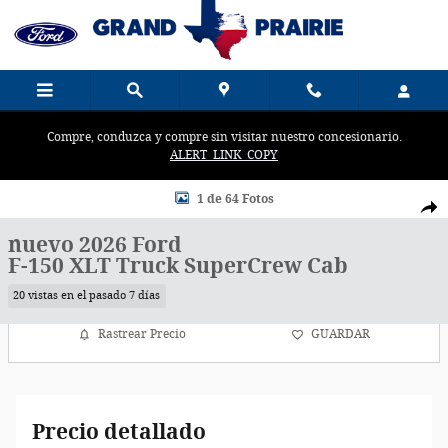
Saltar al contenido principal
Compre, conduzca y compre sin visitar nuestro concesionario.
ALERT_LINK_COPY
New 2026 Ford Photo 1 of 64
1 de 64 Fotos
Comp
nuevo 2026 Ford
F-150 XLT Truck SuperCrew Cab
20 vistas en el pasado 7 días
Rastrear Precio
GUARDAR
Precio detallado