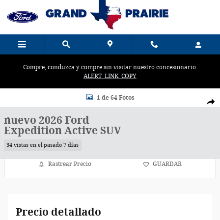
Saltar al contenido principal
Compre, conduzca y compre sin visitar nuestro concesionario.
ALERT_LINK_COPY
New 2026 Ford Photo 1 of 64
1 de 64 Fotos
Comp
nuevo 2026 Ford
Expedition Active SUV
34 vistas en el pasado 7 días
Rastrear Precio
GUARDAR
Precio detallado