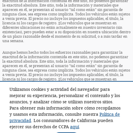
exactitud de la información contenida en este sitio, no podemos garantizar
la exactitud absoluta. Este sitio, toda la información y materiales que
aparecen en él, se presentan al usuario "tal como están" sin garantía de
ninguna clase, sea expresa como implícita. Todos los vehículos están sujetos
a venta previa. El precio no incluye los impuestos aplicables, el título, la
licencia ni los cargos de registro. ‡Los vehículos que se muestran en
diferentes ubicaciones no están actualmente en nuestro inventario (sin
existencias), pero pueden estar a su disposición en nuestra ubicación dentro
de un plazo razonable desde el momento de su solicitud, o a más tardar en
una semana.
Aunque hemos hecho todos los esfuerzos razonables para garantizar la
exactitud de la información contenida en este sitio, no podemos garantizar
la exactitud absoluta. Este sitio, toda la información y materiales que
aparecen en él, se presentan al usuario "tal como están" sin garantía de
ninguna clase, sea expresa como implícita. Todos los vehículos están sujetos
a venta previa. El precio no incluye los impuestos aplicables, el título, la
licencia ni los cargos de registro. ‡Los vehículos que se muestran en
diferentes ubicaciones no están actualmente en nuestro inventario (sin
existencias), pero pueden estar a su disposición en nuestra ubicación dentro
Utilizamos cookies y actividad del navegador para
de un plazo razonable desde el momento de su solicitud, o a más tardar en
mejorar su experiencia, personalizar el contenido y los
una semana.
anuncios, y analizar cómo se utilizan nuestros sitios.
Para obtener más información sobre cómo recopilamos
Instrucciones
BHA
Contacto
Acerca de
Privacidad
Mapa del sitio
y usamos esta información, consulte nuestra
Política de
Términos y condiciones
privacidad
. Los consumidores de California pueden
ejercer sus derechos de CCPA
aquí
.