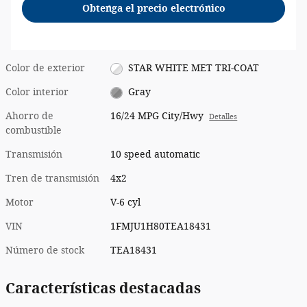
Obtenga el precio electrónico
Color de exterior
STAR WHITE MET TRI-COAT
Color interior
Gray
Ahorro de
16/24 MPG City/Hwy
Detalles
combustible
Transmisión
10 speed automatic
Tren de transmisión
4x2
Motor
V-6 cyl
VIN
1FMJU1H80TEA18431
Número de stock
TEA18431
Características destacadas