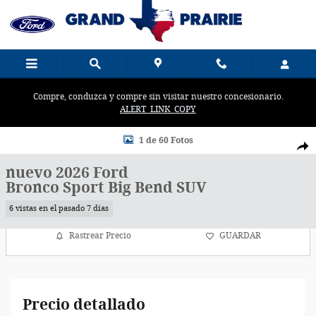
Saltar al contenido principal
Compre, conduzca y compre sin visitar nuestro concesionario.
ALERT_LINK_COPY
New 2026 Ford Photo 1 of 60
1 de 60 Fotos
Comp
nuevo 2026 Ford
Bronco Sport Big Bend SUV
6 vistas en el pasado 7 días
Rastrear Precio
GUARDAR
Precio detallado