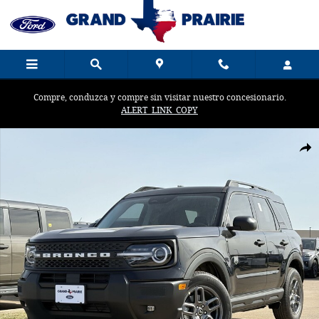
Saltar al contenido principal
Compre, conduzca y compre sin visitar nuestro concesionario.
ALERT_LINK_COPY
New 2026 Ford Photo 1 of 60
Comp